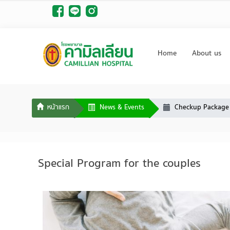
Home
About us
News & Events
Checkup Package
Special Program for the couples