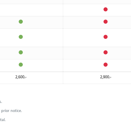
2,600.-
2,900.-
s.
prior notice.
tal.