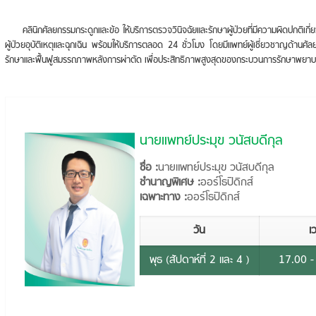
คลินิกศัลยกรรมกระดูกและข้อ ให้บริการตรวจวินิจฉัยและรักษาผู้ป่วยที่มีความผิดปกติเกี่
ผู้ป่วยอุบัติเหตุและฉุกเฉิน พร้อมให้บริการตลอด 24 ชั่วโมง โดยมีแพทย์ผู้เชี่ยวชาญด้านศั
รักษาและฟื้นฟูสมรรถภาพหลังการผ่าตัด เพื่อประสิทธิภาพสูงสุดของกระบวนการรักษาพยา
นายแพทย์ประมุข วนัสบดีกุล
ชื่อ :
นายแพทย์ประมุข วนัสบดีกุล
ชำนาญพิเศษ :
ออร์โธปิดิกส์
เฉพาะทาง :
ออร์โธปิดิกส์
วัน
เ
พุธ (สัปดาห์ที่ 2 และ 4 )
17.00 -