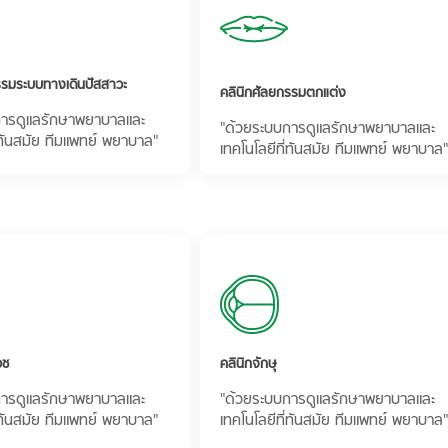
รรมระบบทางเดินปัสสาวะ
คลินิกศัลยกรรมตกแต่ง
การดูแลรักษาพยาบาลและ
"ด้วยระบบการดูแลรักษาพยาบาลและ
่ทันสมัย ทีมแพทย์ พยาบาล"
เทคโนโลยีที่ทันสมัย ทีมแพทย์ พยาบาล
วช
คลินิกจักษุ
การดูแลรักษาพยาบาลและ
"ด้วยระบบการดูแลรักษาพยาบาลและ
่ทันสมัย ทีมแพทย์ พยาบาล"
เทคโนโลยีที่ทันสมัย ทีมแพทย์ พยาบาล