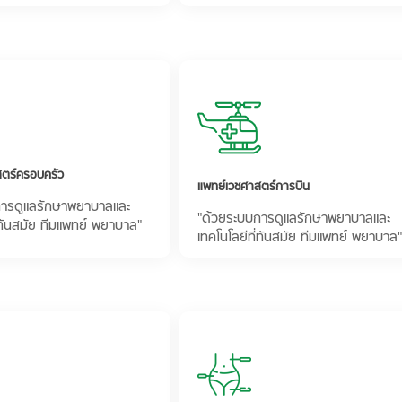
สตร์ครอบครัว
แพทย์เวชศาสตร์การบิน
การดูแลรักษาพยาบาลและ
"ด้วยระบบการดูแลรักษาพยาบาลและ
่ทันสมัย ทีมแพทย์ พยาบาล"
เทคโนโลยีที่ทันสมัย ทีมแพทย์ พยาบาล