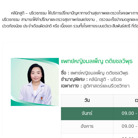
คลินิกสูติ – นรีเวชกรรม ให้บริการปรึกษาปัญหาทางด้านสุขภาพและตรวจโรคเฉพาะทาง
นรีเวชกรรม สามารถให้คำปรึกษาและตรวจสุขภาพก่อนแต่งงาน , ตรวจมะเร็งปากมดลูกและเต้
ปวดท้องน้อย ประจำเดือนผิดปกติ หรือ เนื้องอก รวมทั้งโรคทางระบบอวัยวะสีบพันธ์สตรี ที่ต
แพทย์หญิงมลเพ็ญ ตติยชลวิพุธ
ชื่อ :
แพทย์หญิงมลเพ็ญ ตติยชลวิพุธ
ชำนาญพิเศษ :
คลินิกสูติ - นรีเวช
เฉพาะทาง :
สูติศาสตร์และนรีเวชวิทยา
วัน
เ
จันทร์
09.00 -
อังคาร
09.00 -