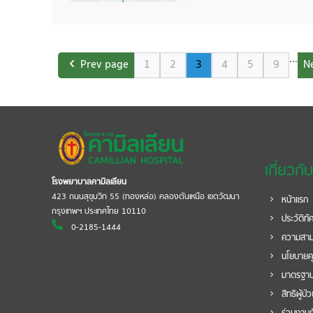
...
Prev page
1
2
3
4
5
9
N
เกี่ยวกั
โรงพยาบาลคามิลเลียน
423 ถนนสุขุมวิท 55 (ทองหล่อ) คลองตันเหนือ เขตวัฒนา
หน้าแรก
กรุงเทพฯ ประเทศไทย 10110
ประวัติทั
0-2185-1444
ความสาม
นโยบายค
มาตรฐาน
สิทธิผู้ป่