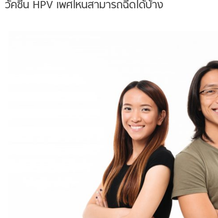
วัคซีน HPV เพศไหนสามารถฉีดได้บ้าง