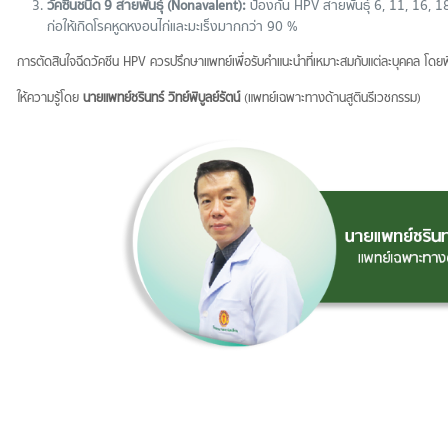
วัคซีนชนิด
9 สายพันธุ์ (Nonavalent):
ป้องกัน HPV สายพันธุ์ 6, 11, 16, 18
ก่อให้เกิดโรคหูดหงอนไก่และมะเร็งมากกว่า 90 %
การตัดสินใจฉีดวัคซีน HPV ควรปรึกษาแพทย์เพื่อรับคำแนะนำที่เหมาะสมกับแต่ละบุคคล โดย
ให้ความรู้โดย
นายแพทย์ชรินทร์ วิทย์พิบูลย์รัตน์
(แพทย์เฉพาะทางด้านสูตินรีเวชกรรม)