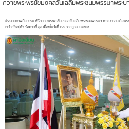
ถวายพระพรชัยมงคลวันเฉลิมพระชนมพรรษาพระบาทส
ประมวลภาพกิจกรรม พิธีถวายพระพรชัยมงคลวันเฉลิมพระชนมพรรษา พระบาทสมเด็จพระป
เกล้าเจ้าอยู่หัว รัชกาลที่ ๑๐ เนื่องในวันที่ ๒๘ กรกฎาคม ๒๕๖๘